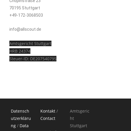
Chopinstraße 23
70195 Stuttgart
+49-172-3068503
info@allscout.de
Amtsgericht Stuttgart
HRB 24374
Steuer-ID: DE207540795
Datensch
Kontakt
/
Amtsgeric
utzerkläru
Contact
ht
ng
/
Data
Stuttgart